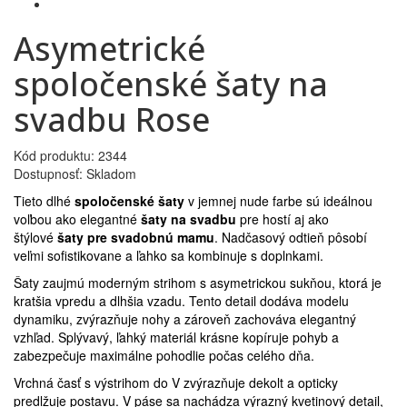
Asymetrické
spoločenské šaty na
svadbu Rose
Kód produktu: 2344
Dostupnosť: Skladom
Tieto dlhé
spoločenské šaty
v jemnej nude farbe sú ideálnou
voľbou ako elegantné
šaty na svadbu
pre hostí aj ako
štýlové
šaty pre svadobnú mamu
. Nadčasový odtieň pôsobí
veľmi sofistikovane a ľahko sa kombinuje s doplnkami.
Šaty zaujmú moderným strihom s asymetrickou sukňou, ktorá je
kratšia vpredu a dlhšia vzadu. Tento detail dodáva modelu
dynamiku, zvýrazňuje nohy a zároveň zachováva elegantný
vzhľad. Splývavý, ľahký materiál krásne kopíruje pohyb a
zabezpečuje maximálne pohodlie počas celého dňa.
Vrchná časť s výstrihom do V zvýrazňuje dekolt a opticky
predlžuje postavu. V páse sa nachádza výrazný kvetinový detail,