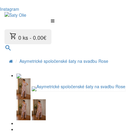
Instagram
shopping_cart
0 ks - 0.00€
search
Asymetrické spoločenské šaty na svadbu Rose