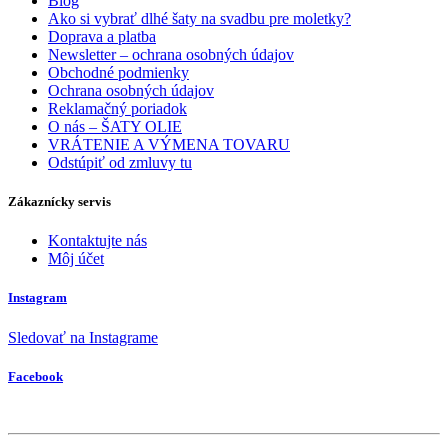
Blog
Ako si vybrať dlhé šaty na svadbu pre moletky?
Doprava a platba
Newsletter – ochrana osobných údajov
Obchodné podmienky
Ochrana osobných údajov
Reklamačný poriadok
O nás – ŠATY OLIE
VRÁTENIE A VÝMENA TOVARU
Odstúpiť od zmluvy tu
Zákaznícky servis
Kontaktujte nás
Môj účet
Instagram
Sledovať na Instagrame
Facebook