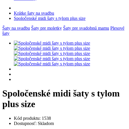
Krátke šaty na svadbu
Spoločenské midi šaty s tylom plus size
Šaty na svadbu
Šaty pre moletky
Šaty pre svadobnú mamu
Plesové
šaty
Spoločenské midi šaty s tylom
plus size
Kód produktu: 1538
Dostupnosť: Skladom