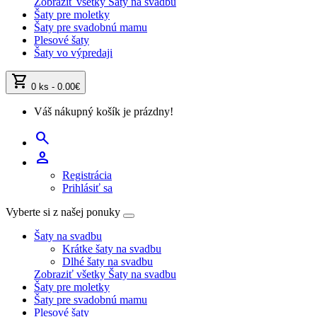
Zobraziť všetky Šaty na svadbu
Šaty pre moletky
Šaty pre svadobnú mamu
Plesové šaty
Šaty vo výpredaji
shopping_cart
0 ks - 0.00€
Váš nákupný košík je prázdny!
search
person
Registrácia
Prihlásiť sa
Vyberte si z našej ponuky
Šaty na svadbu
Krátke šaty na svadbu
Dlhé šaty na svadbu
Zobraziť všetky Šaty na svadbu
Šaty pre moletky
Šaty pre svadobnú mamu
Plesové šaty