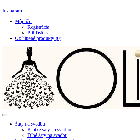
Instagram
Môj účet
Registrácia
Prihlásiť sa
Obľúbené produkty (0)
Šaty na svadbu
Krátke šaty na svadbu
Dlhé šaty na svadbu