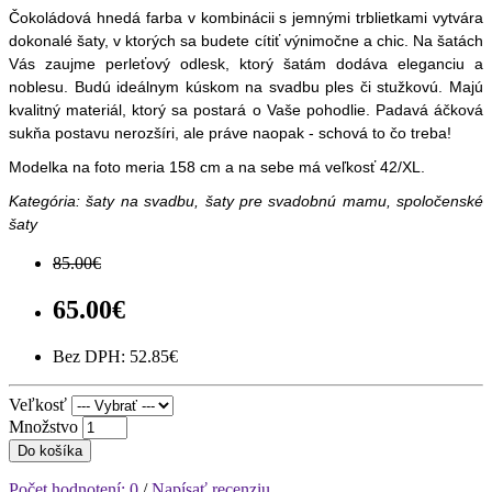
Čokoládová hnedá farba v kombinácii s jemnými trblietkami vytvára
dokonalé šaty, v ktorých sa budete cítiť výnimočne a chic. Na šatách
Vás zaujme perleťový odlesk, ktorý šatám dodáva eleganciu a
noblesu. Budú ideálnym kúskom na svadbu ples či stužkovú. Majú
kvalitný materiál, ktorý sa postará o Vaše pohodlie. Padavá áčková
sukňa postavu nerozšíri, ale práve naopak - schová to čo treba!
Modelka na foto meria 158 cm a na sebe má veľkosť 42/XL.
Kategória: šaty na svadbu, šaty pre svadobnú mamu, spoločenské
šaty
85.00€
65.00€
Bez DPH: 52.85€
Veľkosť
Množstvo
Do košíka
Počet hodnotení: 0
/
Napísať recenziu