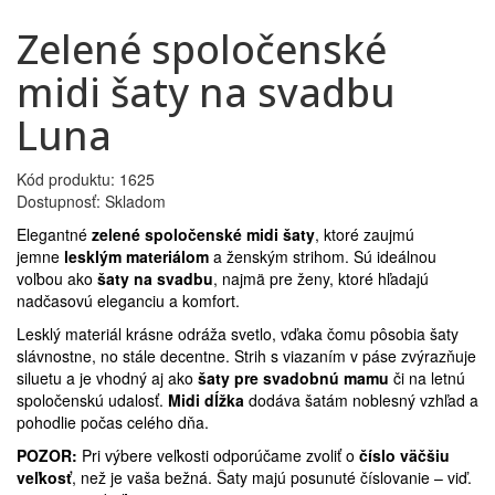
Zelené spoločenské
midi šaty na svadbu
Luna
Kód produktu: 1625
Dostupnosť: Skladom
Elegantné
zelené spoločenské midi šaty
, ktoré zaujmú
jemne
lesklým materiálom
a ženským strihom. Sú ideálnou
voľbou ako
šaty na svadbu
, najmä pre ženy, ktoré hľadajú
nadčasovú eleganciu a komfort.
Lesklý materiál krásne odráža svetlo, vďaka čomu pôsobia šaty
slávnostne, no stále decentne. Strih s viazaním v páse zvýrazňuje
siluetu a je vhodný aj ako
šaty pre svadobnú mamu
či na letnú
spoločenskú udalosť.
Midi dĺžka
dodáva šatám noblesný vzhľad a
pohodlie počas celého dňa.
POZOR:
Pri výbere veľkosti odporúčame zvoliť o
číslo väčšiu
veľkosť
, než je vaša bežná. Šaty majú posunuté číslovanie – viď.