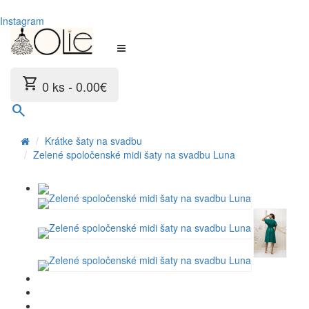
Instagram
shopping_cart
0 ks - 0.00€
search
Krátke šaty na svadbu
Zelené spoločenské midi šaty na svadbu Luna