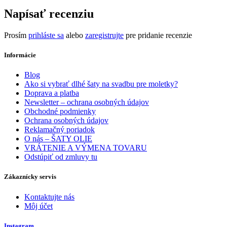
Napísať recenziu
Prosím
prihláste sa
alebo
zaregistrujte
pre pridanie recenzie
Informácie
Blog
Ako si vybrať dlhé šaty na svadbu pre moletky?
Doprava a platba
Newsletter – ochrana osobných údajov
Obchodné podmienky
Ochrana osobných údajov
Reklamačný poriadok
O nás – ŠATY OLIE
VRÁTENIE A VÝMENA TOVARU
Odstúpiť od zmluvy tu
Zákaznícky servis
Kontaktujte nás
Môj účet
Instagram