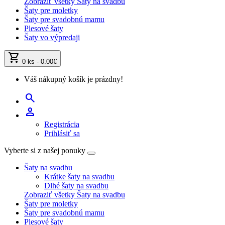
Zobraziť všetky Šaty na svadbu
Šaty pre moletky
Šaty pre svadobnú mamu
Plesové šaty
Šaty vo výpredaji
shopping_cart
0 ks - 0.00€
Váš nákupný košík je prázdny!
search
person
Registrácia
Prihlásiť sa
Vyberte si z našej ponuky
Šaty na svadbu
Krátke šaty na svadbu
Dlhé šaty na svadbu
Zobraziť všetky Šaty na svadbu
Šaty pre moletky
Šaty pre svadobnú mamu
Plesové šaty