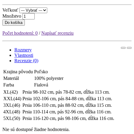
Veľkosť
Množstvo
Do košíka
Počet hodnotení: 0
/
Napísať recenziu
Rozmery
Vlastnosti
Recenzie (0)
Krajina pôvodu
Poľsko
Materiál
100% polyester
Farba
Fialová
XL(42)
Prsia 98-102 cm, pás 78-82 cm, dĺžka 113 cm.
XXL(44)
Prsia 102-106 cm, pás 84-88 cm, dĺžka 113 cm.
3XL(46)
Prsia 106-110 cm, pás 88-92 cm, dĺžka 115 cm.
4XL(48)
Prsia 110-114 cm, pás 92-96 cm, dĺžka 116 cm.
5XL(50)
Prsia 116-120 cm, pás 98-106 cm, dĺžka 116 cm.
Nie sú dostupné žiadne hodnotenia.