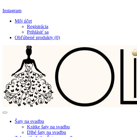
Instagram
Môj účet
Registrácia
Prihlásiť sa
Obľúbené produkty (0)
Šaty na svadbu
Krátke šaty na svadbu
Dlhé šaty na svadbu