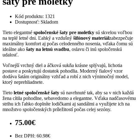
šaty pre moletky
Kód produktu: 1321
Dostupnosť: Skladom
Tieto elegantné
spoločenské šaty pre moletky
sú skvelou voľbou
na teplé letné dni. Ľahký a vzdušný
šifónový materiál
zabezpečuje
maximálny komfort aj počas celodenného nosenia, vďaka čomu sú
ideálne ako
šaty na letnú svadbu
, oslavu či inú spoločenskú
udalosť.
Voľnejší vrchný diel a áčková sukňa krásne splývajú, lichotia
postave a poskytujú dostatok pohodlia. Moderný fialový vzor
dodáva šatám originálny vzhľad a robí z nich výnimočný model,
ktorý neprehliadnete.
Tieto
letné spoločenské šaty
sú navrhnuté tak, aby sa v nich každá
žena cítila pohodlne, sebavedomo a elegantne. Vďaka nadčasovému
strihu ich ľahko doplníte lodičkami aj sandálmi a využijete ich na
množstvo spoločenských príležitostí počas celej sezóny.
75.00€
Bez DPH: 60.98€