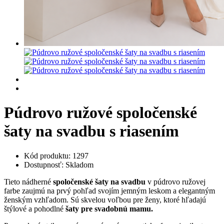
Púdrovo ružové spoločenské
šaty na svadbu s riasením
Kód produktu: 1297
Dostupnosť: Skladom
Tieto nádherné
spoločenské šaty na svadbu
v púdrovo ružovej
farbe zaujmú na prvý pohľad svojím jemným leskom a elegantným
ženským vzhľadom. Sú skvelou voľbou pre ženy, ktoré hľadajú
štýlové a pohodlné
šaty pre svadobnú mamu.