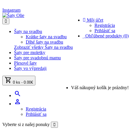
Instagram
Môj účet
Registrácia
Prihlásiť sa
Šaty na svadbu
Obľúbené produkty (0)
Krátke šaty na svadbu
Dlhé šaty na svadbu
Zobraziť všetky Šaty na svadbu
Šaty pre moletky
Šaty pre svadobnú mamu
Plesové šaty
Šaty vo výpredaji
shopping_cart
0 ks - 0.00€
Váš nákupný košík je prázdny!
search
person
Registrácia
Prihlásiť sa
Vyberte si z našej ponuky