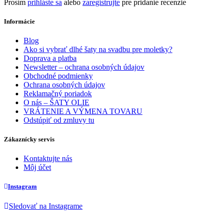
Prosím
prihláste sa
alebo
zaregistrujte
pre pridanie recenzie
Informácie
Blog
Ako si vybrať dlhé šaty na svadbu pre moletky?
Doprava a platba
Newsletter – ochrana osobných údajov
Obchodné podmienky
Ochrana osobných údajov
Reklamačný poriadok
O nás – ŠATY OLIE
VRÁTENIE A VÝMENA TOVARU
Odstúpiť od zmluvy tu
Zákaznícky servis
Kontaktujte nás
Môj účet
Instagram
Sledovať na Instagrame