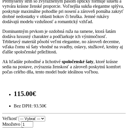
Premyslený strih so zvýrazneným pásom opticky formuje siluetu a
vytvára krásne ženské proporcie. Voľnejšia sukňa elegantne splýva,
poskytuje maximálne pohodlie pri nosení a zároveň pomáha zakryť
drobné nedostatky v oblasti bokov či bruška. Jemné rukávy
dodávajú modelu vzdušnosť a romantický vzhľad.
Dominantným prvkom je ozdobná ruža na ramene, ktorá šatám
dodáva luxusný charakter a podčiarkuje ich výnimočnosť.
Trblietavý materiál pôsobí veľmi elegantne, no zároveň decentne,
vďaka čomu sú šaty vhodné na svadby, oslavy, stužkové, krstiny aj
ďalšie spoločenské príležitosti.
Ak hľadáte pohodlné a lichotivé
spoločenské šaty
, ktoré krásne
sedia na postave, zvýraznia ženskosť a zároveň poskytnú komfort
počas celého dňa, tento model bude ideálnou voľbou.
115.00€
Bez DPH: 93.50€
Veľkosť
Množstvo