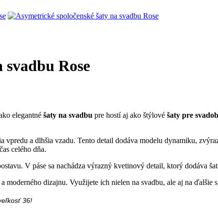
a svadbu Rose
 ako elegantné
šaty na svadbu
pre hostí aj ako štýlové
šaty pre svad
ia vpredu a dlhšia vzadu. Tento detail dodáva modelu dynamiku, zvýr
čas celého dňa.
postavu. V páse sa nachádza výrazný kvetinový detail, ktorý dodáva ša
 moderného dizajnu. Využijete ich nielen na svadbu, ale aj na ďalšie s
eľkosť 36!