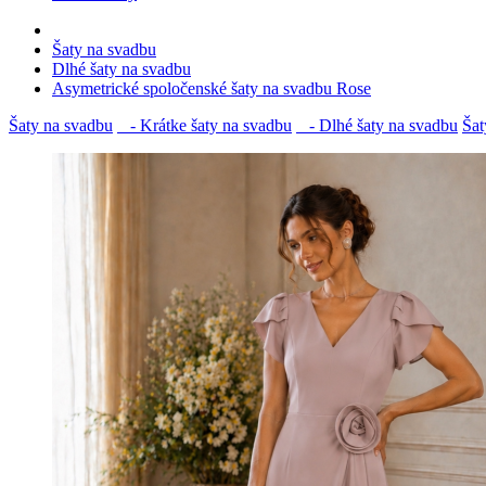
Šaty na svadbu
Dlhé šaty na svadbu
Asymetrické spoločenské šaty na svadbu Rose
Šaty na svadbu
- Krátke šaty na svadbu
- Dlhé šaty na svadbu
Šat