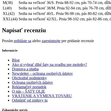
M(38)
Sedia na veľkosť 36/S. Prsia 88-92 cm, pás 70-74 cm, dĺž
L(40)
Sedia na veľkosť 38/M. Prsia 92-94 cm, pás 76-78 cm, dĺ
XL(42)
Sedia na veľkosť 40/L. Prsia 96-98 cm, pás 80-82 cm, dĺž
XXL(44)
Sedia na veľkosť 42/XL. Prsia 98-102 cm, pás 82-86 cm, 
Napísať recenziu
Prosím
prihláste sa
alebo
zaregistrujte
pre pridanie recenzie
Informácie
Blog
Ako si vybrať dlhé šaty na svadbu pre moletky?
Doprava a platba
Newsletter – ochrana osobných údajov
Obchodné podmienky
Ochrana osobných údajov
Reklamačný poriadok
O nás – ŠATY OLIE
VRÁTENIE A VÝMENA TOVARU
Odstúpiť od zmluvy tu
Zákaznícky servis