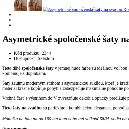
Asymetrické spoločenské šaty n
Kód produktu: 2344
Dostupnosť: Skladom
Tieto dlhé
spoločenské šaty
v jemnej nude farbe sú ideálnou voľbou
kombinuje s doplnkami.
Šaty zaujmú moderným strihom s asymetrickou sukňou, ktorá je kratš
materiál krásne kopíruje pohyb a zabezpečuje maximálne pohodlie po
Vrchná časť s výstrihom do V zvýrazňuje dekolt a opticky predlžuje 
Tieto
šaty na svadbu
sú perfektnou kombináciou elegancie, pohodlia a
Modelka na foto meria 169 cm a na sebe má veľkosť 38/M, sedia na v
Upozornenie: