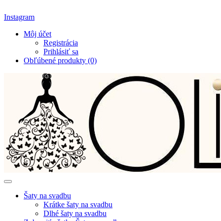
Instagram
Môj účet
Registrácia
Prihlásiť sa
Obľúbené produkty (0)
Šaty na svadbu
Krátke šaty na svadbu
Dlhé šaty na svadbu