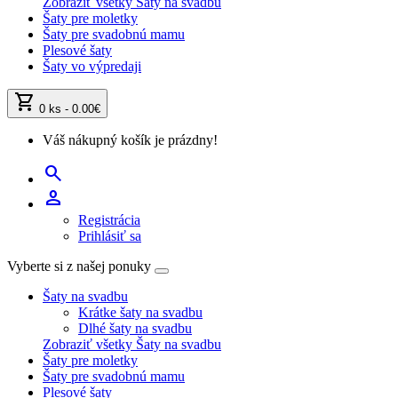
Zobraziť všetky Šaty na svadbu
Šaty pre moletky
Šaty pre svadobnú mamu
Plesové šaty
Šaty vo výpredaji
shopping_cart
0 ks - 0.00€
Váš nákupný košík je prázdny!
search
person
Registrácia
Prihlásiť sa
Vyberte si z našej ponuky
Šaty na svadbu
Krátke šaty na svadbu
Dlhé šaty na svadbu
Zobraziť všetky Šaty na svadbu
Šaty pre moletky
Šaty pre svadobnú mamu
Plesové šaty