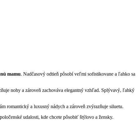
obnú mamu
. Nadčasový odtieň pôsobí veľmi sofistikovane a ľahko sa
azňuje nohy a zároveň zachováva elegantný vzhľad. Splývavý, ľahký
tám romantický a luxusný nádych a zároveň zvýrazňuje siluetu.
poločenské udalosti, kde chcete pôsobiť štýlovo a žensky.