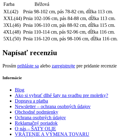
Farba
Béžová
XL(42)
Prsia 98-102 cm, pás 78-82 cm, dĺžka 113 cm.
XXL(44)
Prsia 102-106 cm, pás 84-88 cm, dĺžka 113 cm.
3XL(46)
Prsia 106-110 cm, pás 88-92 cm, dĺžka 115 cm.
4XL(48)
Prsia 110-114 cm, pás 92-96 cm, dĺžka 116 cm.
5XL(50)
Prsia 116-120 cm, pás 98-106 cm, dĺžka 116 cm.
Napísať recenziu
Prosím
prihláste sa
alebo
zaregistrujte
pre pridanie recenzie
Informácie
Blog
Ako si vybrať dlhé šaty na svadbu pre moletky?
Doprava a platba
Newsletter – ochrana osobných údajov
Obchodné podmienky
Ochrana osobných údajov
Reklamačný poriadok
O nás – ŠATY OLIE
VRÁTENIE A VÝMENA TOVARU