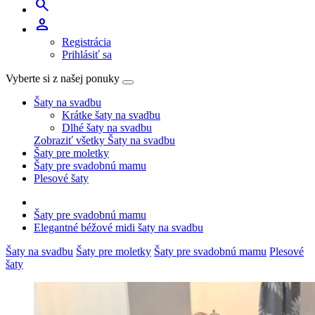
search
person
Registrácia
Prihlásiť sa
Vyberte si z našej ponuky
Šaty na svadbu
Krátke šaty na svadbu
Dlhé šaty na svadbu
Zobraziť všetky Šaty na svadbu
Šaty pre moletky
Šaty pre svadobnú mamu
Plesové šaty
Šaty pre svadobnú mamu
Elegantné béžové midi šaty na svadbu
Šaty na svadbu
Šaty pre moletky
Šaty pre svadobnú mamu
Plesové
šaty