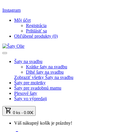
Instagram
Môj účet
Registrácia
Prihlásiť sa
Obľúbené produkty (0)
Šaty na svadbu
Krátke šaty na svadbu
Dlhé šaty na svadbu
Zobraziť všetky Šaty na svadbu
Šaty pre moletky
Šaty pre svadobnú mamu
Plesové šaty
Šaty vo výpredaji
shopping_cart
0 ks - 0.00€
Váš nákupný košík je prázdny!